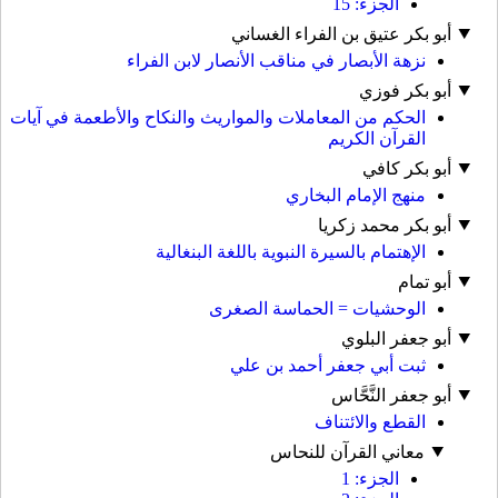
الجزء: 15
أبو بكر عتيق بن الفراء الغساني
نزهة الأبصار في مناقب الأنصار لابن الفراء
أبو بكر فوزي
الحكم من المعاملات والمواريث والنكاح والأطعمة في آيات
القرآن الكريم
أبو بكر كافي
منهج الإمام البخاري
أبو بكر محمد زكريا
الإهتمام بالسيرة النبوية باللغة البنغالية
أبو تمام
الوحشيات = الحماسة الصغرى
أبو جعفر البلوي
ثبت أبي جعفر أحمد بن علي
أبو جعفر النَّحَّاس
القطع والائتناف
معاني القرآن للنحاس
الجزء: 1